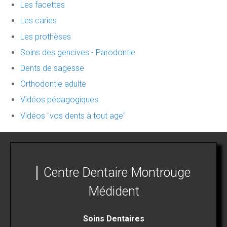
Les facettes
Les caries
Les prothèses
Soins des gencives - Parodontie
Dents de sagesse
Orthodontie adulte
Vidéos pédagogiques
Vidéos "vos dents à tout age"
Centre Dentaire Montrouge
Médident
Soins Dentaires